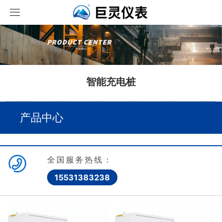
取消
首页
关于我们
智能充电桩
产品中心
公司介绍
解决方案
人才招聘
储能产品
产品中心
工程案例
组织架构
智能充电桩
工商业储能
全国服务热线：
公司动态
集中式储能
直流桩
15531383238
在线联系
公司资讯
交流桩
行业动态